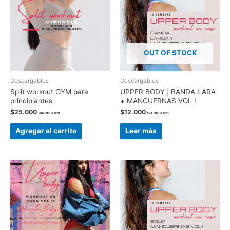
OUT OF STOCK
Descargables
Descargables
Split workout GYM para
UPPER BODY | BANDA LARA
principiantes
+ MANCUERNAS VOL I
$
25.000
$
12.000
IVA INCLUIDO
IVA INCLUIDO
Agregar al carrito
Leer más