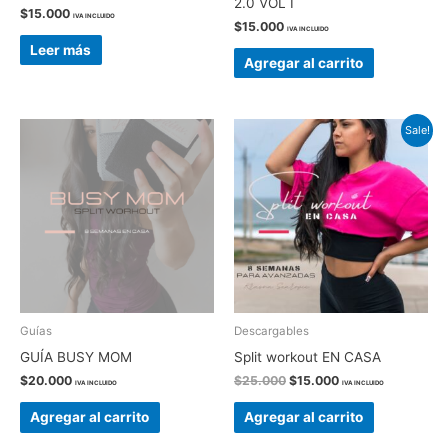
2.0 VOL I
$
15.000
IVA INCLUIDO
$
15.000
IVA INCLUIDO
Leer más
Agregar al carrito
Sale!
Guías
Descargables
GUÍA BUSY MOM
Split workout EN CASA
El
El
$
20.000
$
25.000
$
15.000
IVA INCLUIDO
IVA INCLUIDO
precio
precio
original
actual
Agregar al carrito
Agregar al carrito
era:
es:
$25.000.
$15.000.