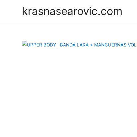
Skip
krasnasearovic.com
to
content