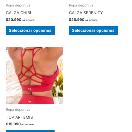
Ropa deportiva
Ropa deportiva
CALZA CHIBI
CALZA SERENITY
$
20.990
$
26.990
IVA INCLUIDO
IVA INCLUIDO
Este
Este
Seleccionar opciones
Seleccionar opciones
producto
produc
tiene
tiene
múltiples
múltipl
variantes.
variant
Las
Las
opciones
opcion
se
se
pueden
pueden
elegir
elegir
en
en
la
la
Ropa deportiva
página
página
TOP ARTEMIS
de
de
$
19.990
IVA INCLUIDO
producto
produc
Este