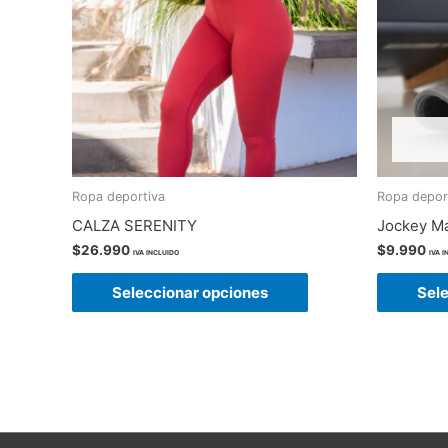
Ropa deportiva
Ropa depor
CALZA SERENITY
Jockey M
$
26.990
$
9.990
IVA INCLUIDO
IVA 
Este
Seleccionar opciones
Sel
producto
tiene
múltiples
variantes.
Las
opciones